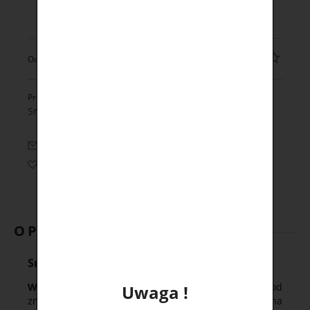
dodaj do przechowalni
Ocena:
Producent:
Smoktech
zapytaj o produkt
poleć znajomemu
OPIS
Smak orzeźwiającego mentolu
Woreczki nikotynowe Switch
to nowa propozycja od
Uwaga !
znakomitej firmy Smok. Produkt ten to bezdymna