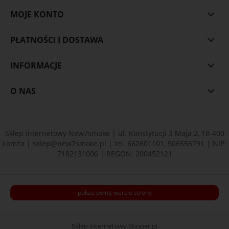
MOJE KONTO
PŁATNOŚCI I DOSTAWA
INFORMACJE
O NAS
Sklep internetowy New7smoke | ul. Konstytucji 3 Maja 2, 18-400
Łomża |
sklep@new7smoke.pl
| tel.
662601101
,
506556791
| NIP:
7182131006 | REGON: 200452121
pokaż pełną wersję strony
Sklep internetowy Shoper.pl