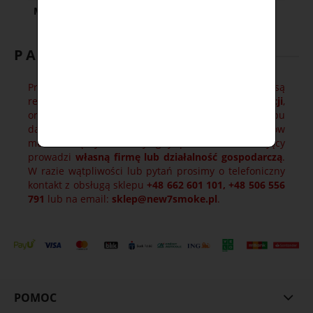
Miętowy
PAMIĘTAJ !
Produkty dostępne w naszym sklepie objęte są
regulacjami prawnymi. Stąd
konieczność rejestracji
,
oraz podania wymaganych przez system sklepu
danych. Zamówienia wyżej wymienionych produktów
możliwe są tylko wtedy, gdy podmiot zamawiający
prowadzi
własną firmę lub działalność gospodarczą
.
W razie wątpliwości lub pytań prosimy o telefoniczny
kontakt z obsługą sklepu
+48 662 601 101, +48 506 556
791
lub na email:
sklep@new7smoke.pl
.
POMOC