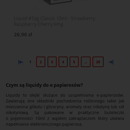
Liquid #Tag Classic 10ml - Strawberry
Raspberry Cherry 6mg
26,90 zł
«
»
1
2
3
4
5
...
28
Czym są liquidy do e papierosów?
Liquidy to olejki służące do uzupełniania e-papierosów.
Zawierają one składniki pochodzenia roślinnego takie jak
mieszanina glikolu i gliceryny, aromaty oraz nikotynę lub sól
nikotynową. Są pakowane w praktyczne buteleczki
o pojemności 10ml z wąskim zakraplaczem który ułatwia
napełnianie elektronicznego papierosa.