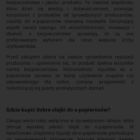
bezpieczeństwa i jakości produktu. To również wspólnota,
która dzieli się wiedzą i doświadczeniem, promując
korzystanie z produktów od sprawdzonych producentów.
Liquidy do e-papierosów stanowią niezwykle fascynujący
aspekt świata vapingu. Ich wszechstronność, innowacje i
dbałość o bezpieczeństwo sprawiają, że są one
preferowanym wyborem dla coraz większej liczby
użytkowników.
Przed zakupem zaleca się zawsze sprawdzenie reputacji
producenta i upewnienie się, że produkt spełnia wszystkie
normy bezpieczeństwa. Różnorodność liquidów do e-
papierosów sprawia, że każdy użytkownik znajdzie coś
odpowiedniego dla siebie, czerpiąc przyjemność z
niekończącej się palety aromatycznych doznań.
Gdzie kupić dobre olejki do e-papierosów?
Zakupy warto robić wyłącznie w sprawdzonym sklepie, który
oferuje wysokiej jakości olejki do e-papierosów. W
New7smoke znajdziesz liquidy do e-papierosów pochodzące
od renomowanych dostawców. Naszym klientom dajemy