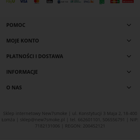
POMOC
MOJE KONTO
PŁATNOŚCI I DOSTAWA
INFORMACJE
O NAS
Sklep internetowy New7smoke | ul. Konstytucji 3 Maja 2, 18-400
Łomża |
sklep@new7smoke.pl
| tel.
662601101
,
506556791
| NIP:
7182131006 | REGON: 200452121