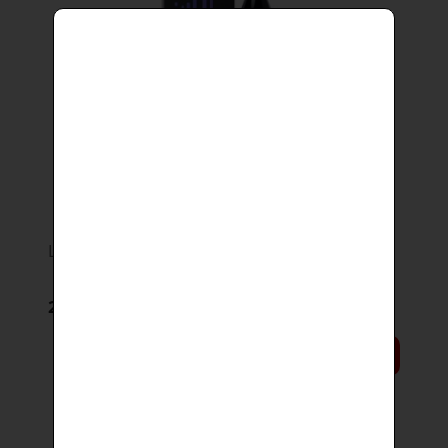
Liquid Dark Line 10ml - Black Fruits 18mg
29,90 zł
DO KOSZYKA