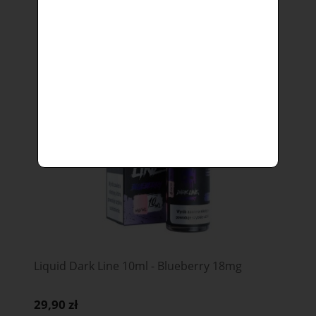
Liquid Dark Line 10ml - Blueberry 18mg
29,90 zł