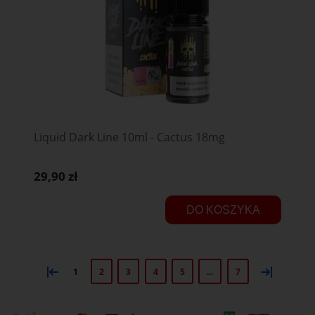
Liquid Dark Line 10ml - Cactus 18mg
29,90 zł
DO KOSZYKA
«
»
1
2
3
4
5
...
7