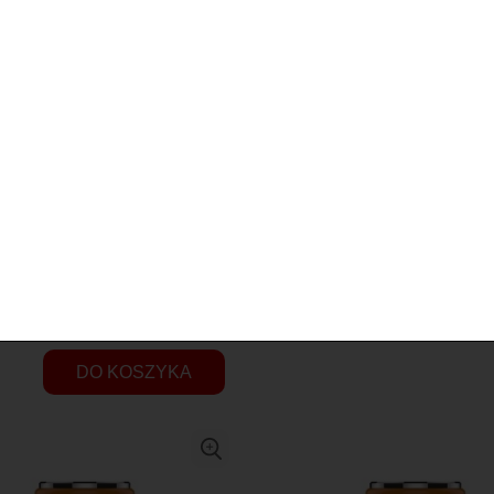
 Geekvape P Series - 0.4
Grzałka Geekvape Wenax S 
ohm
ł
15,90 zł
DO KOSZYKA