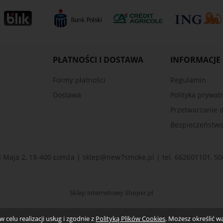
PŁATNOŚCI I DOSTAWA
INFORMACJE
Formy płatności
Regulamin
Dostawa
Polityka prywat
Przetwarzanie 
Bezpieczeństw
3 Maja 2, 18-400 Łomża |
sklep@new7smoke.pl
| tel.
662601101
,
50
Sklep internetowy Shoper.pl
 celu realizacji usług i zgodnie z
Polityką Plików Cookies
. Możesz określić 