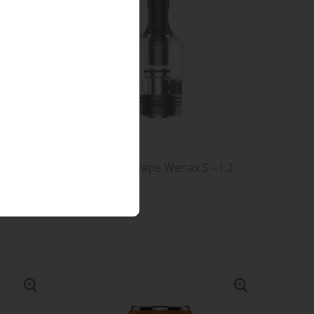
- 0.8
Grzałka Geekvape Wenax S - 1.2
ohm
15,90 zł