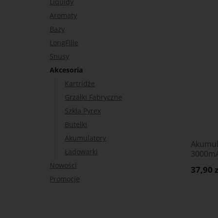
Liquidy
Aromaty
Bazy
LongFille
Snusy
Akcesoria
Kartridże
Grzałki Fabryczne
Szkła Pyrex
Butelki
Akumulatory
Akumula
Ładowarki
3000m
Nowości
37,90 z
Promocje