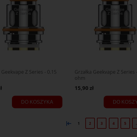
 Geekvape Z Series - 0.15
Grzałka Geekvape Z Series -
ohm
ł
15,90 zł
DO KOSZYKA
DO KOSZ
«
1
2
3
4
5
.