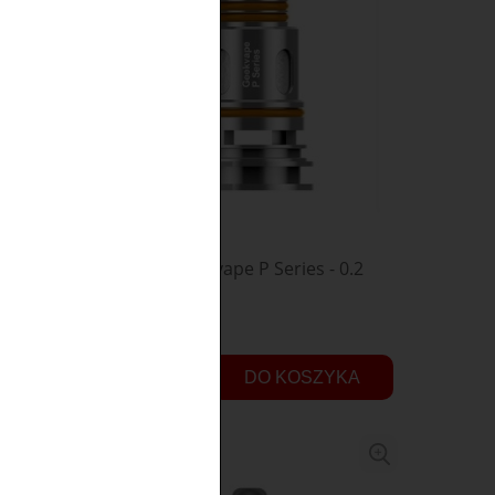
- 0.8
Grzałka Geekvape P Series - 0.2
ohm
14,90 zł
DO KOSZYKA