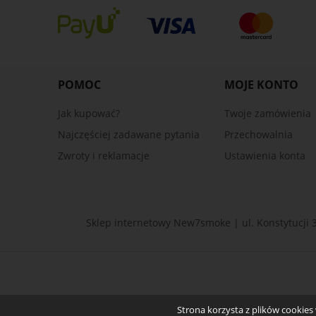
POMOC
MOJE KONTO
Jak kupować?
Twoje zamówienia
Najczęściej zadawane pytania
Przechowalnia
Zwroty i reklamacje
Ustawienia konta
Sklep internetowy New7smoke | ul. Konstytucji 
Strona korzysta z plików cookies w