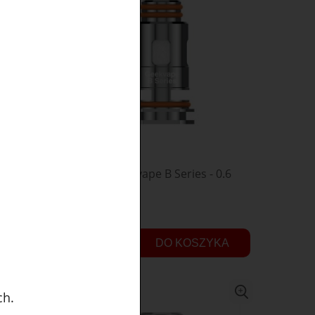
 0.4
Grzałka Geekvape B Series - 0.6
ohm
14,90 zł
YKA
DO KOSZYKA
ch.