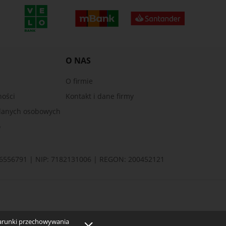
O NAS
O firmie
ności
Kontakt i dane firmy
danych osobowych
o
6556791
| NIP: 7182131006 | REGON: 200452121
warunki przechowywania