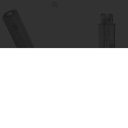
tor Li-ion Sony 18650
Grzałka Aspire Gotek Pod - 
 3000mAh
ohm
ł
14,90 zł