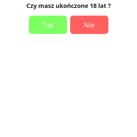
Czy masz ukończone 18 lat ?
Tak
Nie
 Geekvape G Series - 0.6
Grzałka Geekvape G Series 
ohm
ł
12,90 zł