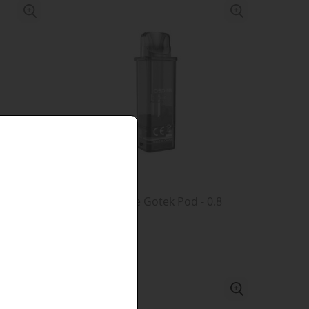
0.6
Grzałka Aspire Gotek Pod - 0.8
ohm
14,90 zł