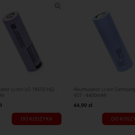
tor Li-ion LG 18650 HJ2 -
Akumulator Li-ion Samsun
Ah
45T - 4400mAh
ł
44,90 zł
DO KOSZYKA
DO KOSZ