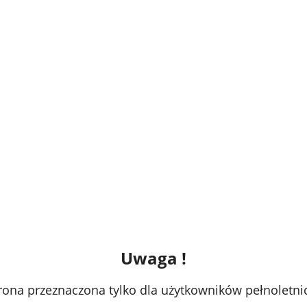
 Geekvape B Series - 0.2
Grzałka Geekvape B Series -
ohm
ł
14,90 zł
DO KOSZYKA
DO KOSZ
Uwaga !
rona przeznaczona tylko dla użytkowników pełnoletni