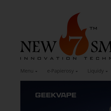
Menu
e-Papierosy
Liquidy